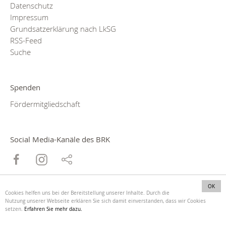
Datenschutz
Impressum
Grundsatzerklärung nach LkSG
RSS-Feed
Suche
Spenden
Fördermitgliedschaft
Social Media-Kanäle des BRK
OK
Cookies helfen uns bei der Bereitstellung unserer Inhalte. Durch die
Nutzung unserer Webseite erklären Sie sich damit einverstanden, dass wir Cookies
setzen.
Erfahren Sie mehr dazu.